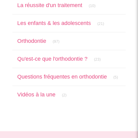
Articles Count
La réussite d'un traitement
(10)
Articles Count
Les enfants & les adolescents
(21)
Articles Count
Orthodontie
(97)
Articles Count
Qu'est-ce que l'orthodontie ?
(23)
Articles Cou
Questions fréquentes en orthodontie
(5)
Articles Count
Vidéos à la une
(2)