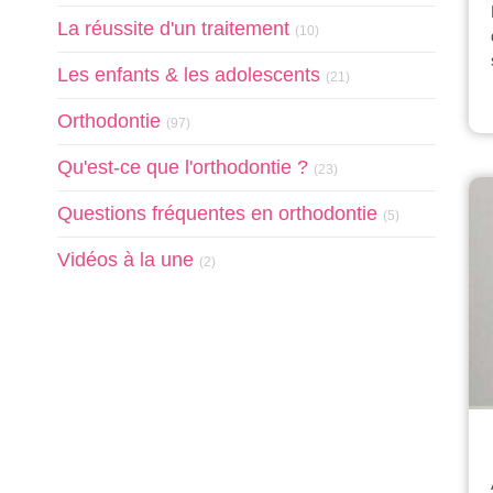
Articles Count
La réussite d'un traitement
(10)
Articles Count
Les enfants & les adolescents
(21)
Articles Count
Orthodontie
(97)
Articles Count
Qu'est-ce que l'orthodontie ?
(23)
Articles Count
Questions fréquentes en orthodontie
(5)
Articles Count
Vidéos à la une
(2)